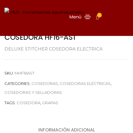
0
Menú
COSEDORA HF16-AST
DELUXE STITCHER COSEDORA ELECTRICA
SKU:
MHF16AST
CATEGORIES:
COSEDORAS
,
COSEDORAS ELÉCTRICAS
,
COSEDORAS Y SELLADORAS
TAGS:
COSEDORA
,
GRAPAS
INFORMACIÓN ADICIONAL