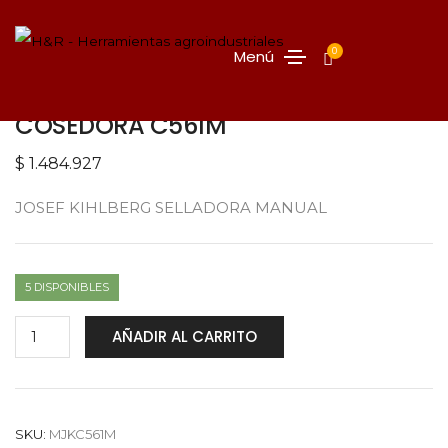
0
Menú
COSEDORA C561M
$
1.484.927
JOSEF KIHLBERG SELLADORA MANUAL
5 DISPONIBLES
AÑADIR AL CARRITO
SKU:
MJKC561M